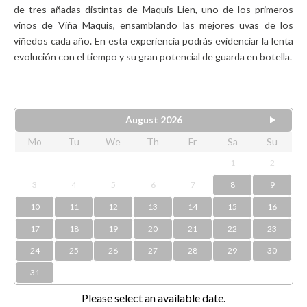
de tres añadas distintas de Maquis Lien, uno de los primeros
vinos de Viña Maquis, ensamblando las mejores uvas de los
viñedos cada año. En esta experiencia podrás evidenciar la lenta
evolución con el tiempo y su gran potencial de guarda en botella.
August
2026
Mo
Tu
We
Th
Fr
Sa
Su
1
2
3
4
5
6
7
8
9
10
11
12
13
14
15
16
17
18
19
20
21
22
23
24
25
26
27
28
29
30
31
Please select an available date.